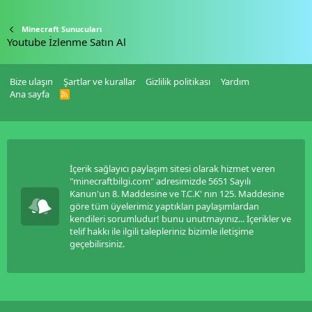
Minecraft Sunucuları
Youtube İzlenme Satın Al
grandpashabet
bosssports
meritking güncel giriş
kingroyal
giriş
cryptobet güncel giriş
meritking
Bize ulaşın
Şartlar ve kurallar
Gizlilik politikası
Yardım
Ana sayfa
R
S
S
İçerik sağlayıcı paylaşım sitesi olarak hizmet veren
"minecraftbilgi.com" adresimizde 5651 Sayılı
Kanun'un 8. Maddesine ve T.C.K' nın 125. Maddesine
göre tüm üyelerimiz yaptıkları paylaşımlardan
kendileri sorumludur! bunu unutmayınız... İçerikler ve
telif hakkı ile ilgili talepleriniz bizimle iletişime
geçebilirsiniz.