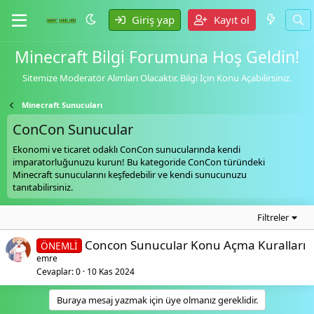
Giriş yap
Kayıt ol
Minecraft Bilgi Forumuna Hoş Geldin!
Sitemize Moderatör Alımları Olacaktır. Bilgi İçin Konu Açabilirsiniz.
Minecraft Sunucuları
ConCon Sunucular
Ekonomi ve ticaret odaklı ConCon sunucularında kendi
imparatorluğunuzu kurun! Bu kategoride ConCon türündeki
Minecraft sunucularını keşfedebilir ve kendi sunucunuzu
tanıtabilirsiniz.
Filtreler
Concon Sunucular Konu Açma Kuralları
ÖNEMLİ
emre
Cevaplar
0
10 Kas 2024
Buraya mesaj yazmak için üye olmanız gereklidir.